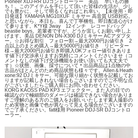
Pioneer XDJ-RR DJコントローラー 美品 早いもの勝
ち！。このアイテムを手にして頂いた皆様の生活が、少し
でも豊かに、そして明るくなればこれ幸い。【未使用・即
日発送】YAMAHA MG10XUF ミキサー 高音質 USB対応。
と思いながら、本日も、喜んで丁寧梱包、即日配送心がけ
て参ります。K*Y様 3way 12インチ レコードバッグ
beastie boys。若輩者ですが、どうか宜しくお願い申し上
げます。美品 DENON DN-X300 DJミキサー ACアダプタ
ー。☆お得な割引 フォロー割→最大2000円お値引き 2
点以上のまとめ購入→最大5000円お値引き リピーター
様→最大2000円お値引き即購入OKフォロー値引きありま
す値下げ交渉承りますお気軽にコメントくださいませ（コ
メントなしの値下げ交渉機能をお使い頂いても大丈夫で
す）☆状態、画像、採寸について＊出品商品は1点物の中
古品がほとんどのため商品状態も様々です。Allen＆Heath
xone:92 DJミキサー。可能な限り細かく状態を記載してお
りますが記載しきれない場合もございますのでご不明な点
がございましたらご購入前にお問い合わせください。
KORG KAOSS PAD KP3 エフェクター。また人の目での
確認なので極細部のダメージは確認できない場合がありま
すご理解のある方のご購入をお願いいたします素人撮影の
ため実物と画像で色が異なって見える場合がございますの
でご了承ください。fatt様用 Pioneer DDJ-SR DJコントロ
ーラー。