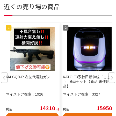
近くの売り場の商品
M4 CQB-R 次世代電動ガン
KATO E3系秋田新幹線「こま
ち」6両セット【新品,未使用
品】
マイストア在庫：
1926
マイストア在庫：
3327
14210
15950
税込
円
税込
円