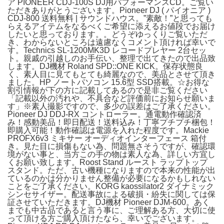
ア PIONEER CDJ-100S DJ用パフォーマンスCD。ご覧い
ただきありがとうございます。Pioneer DJ ( パイオニア )
CDJ-800 送料無料 | サウンドハウス。”素敵！”と思っても
らえるアイテムをなるべくご希望に添えるお値段でお届け
したいと思っております。。どうぞゆっくりご覧いただ
き、わからないところは遠慮なくコメント頂ければ幸いで
す。Technics SL-1200MK3D レコードプレヤー 2台セッ
ト。親戚の引越しのお手伝い、整理で出てきたので出品致
します。DJ機材 Roland SPD::ONE KICK。保存状態良
く、素人目に見てもとても綺麗なので、美品とさせて頂き
ました。HP ノートパソコン 15.6型 SSD搭載。☆お得な
割引情報が下の方に記載してあるので是非ご覧ください
「記載以外の汚れや、不具合など評価前にお知らせ願いま
す」※素人撮影ですので、多少の誤差はご了承ください。
Pioneer DJ DDJ-RX コントローラー。通電動作確認済
み！感動美品！即日配送！送料込み！丁寧プチプチ梱包！
即購入可能！動作確認は電源を入れた程度です。Mackie
PROFX6v3 ミキサー オーディオインターフェース 箱付
き。見た目に損傷もない為、問題無さそうですが、確認環
境がない事と、当方この手の物は素人な為、詳しい方宜し
くお願い致します。Roost Stand ルースト ラップトップ
スタンド。ただ、古い機種になりますので本来の性能が出
ているのかは分かりません整備が必要になるかもしれない
ことをご了承ください。KORG kaossilator2 ダイナミック
シンセサイザー。配送事故による破損・紛失に関しては保
証させていただきます。DJ機材 Pioneer DJM-600。あく
までも中古品であると言う事に、ご理解ある方、大切に使
って頂ける方ご購入頂けたなら、幸いでございます。