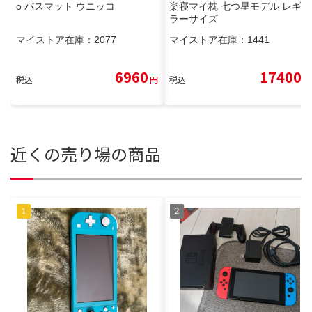
o バスマット ウニッコ
楽寝マイ枕 七つ星モデル レギュ
ラーサイズ
マイストア在庫：
2077
マイストア在庫：
1441
6960
17400
税込
円
税込
円
近くの売り場の商品