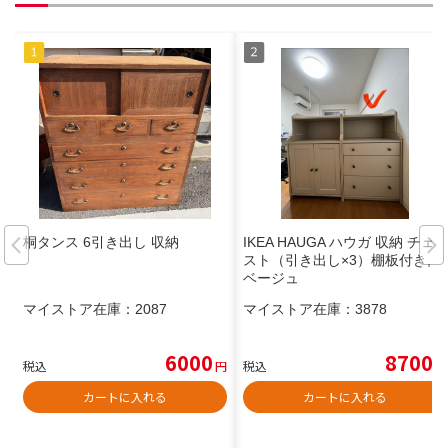
桐タンス 6引き出し 収納
IKEA HAUGA ハウガ 収納 チェ
スト（引き出し×3）棚板付き,
ベージュ
マイストア在庫：
2087
マイストア在庫：
3878
6000
8700
税込
円
税込
円
カートに入れる
カートに入れる