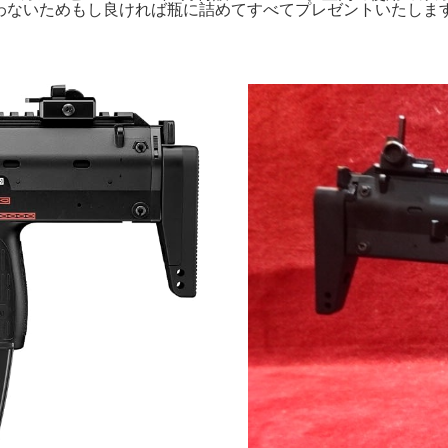
いためもし良ければ瓶に詰めてすべてプレゼントいたします。M92F