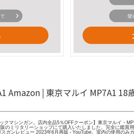
いて
受
る
 Amazon | 東京マルイ MP7A1
ブローバックマシンガン。店内全品5％OFFクーポン】東京マルイ・MP7
に、大阪のミリタリーショップにて購入いたしました。完全に鑑
 ガスガンレビュー 2023年6月再販 - YouTube。室内の使