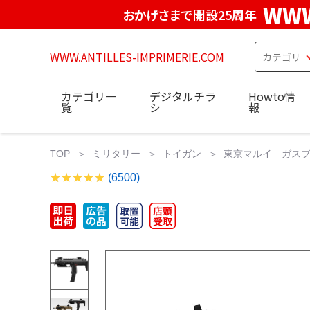
WWW
おかげさまで開設25周年
WWW.ANTILLES-IMPRIMERIE.COM
カテゴリ一
デジタルチラ
Howto情
覧
シ
報
TOP
ミリタリー
トイガン
東京マルイ ガスブロ 
(6500)