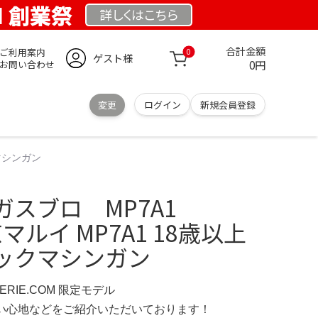
OM 創業祭
詳しくは
こちら
合計金額
ご利用案内
0
ゲスト様
0円
お問い合わせ
変更
ログイン
新規会員登録
クマシンガン
スブロ MP7A1
東京マルイ MP7A1 18歳以上
ックマシンガン
IMERIE.COM 限定モデル
の使い心地などをご紹介いただいております！