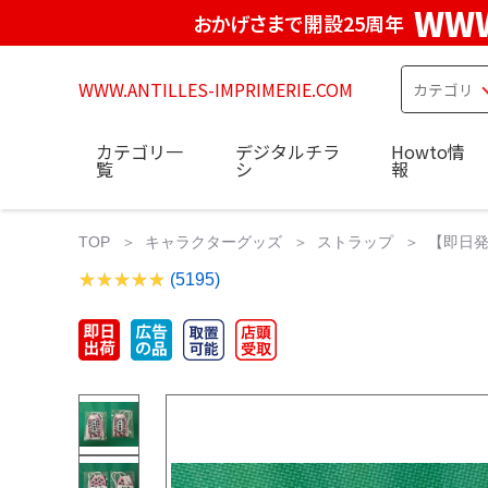
WWW
おかげさまで開設25周年
WWW.ANTILLES-IMPRIMERIE.COM
カテゴリ一
デジタルチラ
Howto情
覧
シ
報
TOP
キャラクターグッズ
ストラップ
【即日発
(5195)