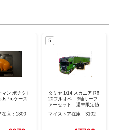
マン ポチタ i
タミヤ 1/14 スカニア R6
rPodsProケース
20フルオペ 3軸リーフ
ァーセット 週末限定値
下
ア在庫：
1800
マイストア在庫：
3102