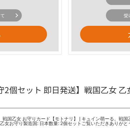
いて
受
る
2個セット 即日発送】戦国乙女 乙
戦国乙女 お守りカード【モトナリ】 | キュイン萌ーる。戦国乙
乙女お守り製造国: 日本数量: 2個セットご覧いただきありがと