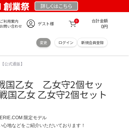
OM 創業祭
詳しくは
こちら
合計金額
ご利用案内
0
ゲスト様
0円
お問い合わせ
変更
ログイン
新規会員登録
 【公式通販】
戦国乙女 乙女守2個セッ
戦国乙女 乙女守2個セット
IMERIE.COM 限定モデル
の使い心地などをご紹介いただいております！