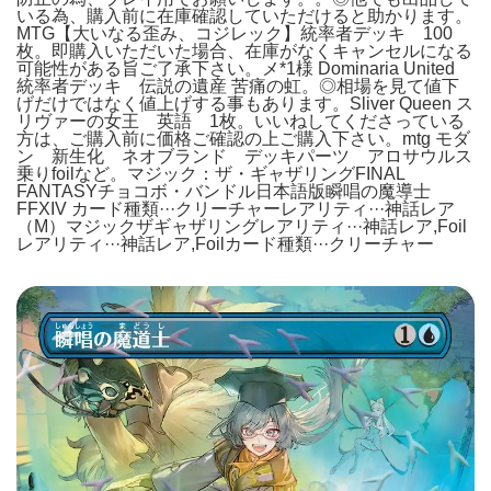
いる為、購入前に在庫確認していただけると助かります。
MTG【大いなる歪み、コジレック】統率者デッキ 100
枚。即購入いただいた場合、在庫がなくキャンセルになる
可能性がある旨ご了承下さい。メ*1様 Dominaria United
統率者デッキ 伝説の遺産 苦痛の虹。◎相場を見て値下
げだけではなく値上げする事もあります。Sliver Queen ス
リヴァーの女王 英語 1枚。いいねしてくださっている
方は、ご購入前に価格ご確認の上ご購入下さい。mtg モダ
ン 新生化 ネオブランド デッキパーツ アロサウルス
乗りfoilなど。マジック：ザ・ギャザリングFINAL
FANTASYチョコボ・バンドル日本語版瞬唱の魔導士
FFXIV カード種類···クリーチャーレアリティ···神話レア
（M）マジックザギャザリングレアリティ···神話レア,Foil
レアリティ···神話レア,Foilカード種類···クリーチャー