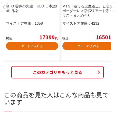
MTG 霊体の先達 ULG 日本語f
MTG ff迷える黒魔道士、ビビ①
oil 旧枠
ボーダーレス②拡張アート③イ
ラストまとめ売り
マイストア在庫：
1358
マイストア在庫：
4232
17399
16501
税込
円
税込
円
カートに入れる
カートに入れる
このカテゴリをもっと見る
この商品を見た人はこんな商品も見て
います