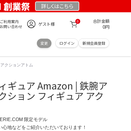
OM 創業祭
詳しくは
こちら
合計金額
ご利用案内
0
ゲスト様
0円
お問い合わせ
変更
ログイン
新規会員登録
ア アクションアトム
ギュア Amazon | 鉄腕ア
クション フィギュア アク
IMERIE.COM 限定モデル
の使い心地などをご紹介いただいております！