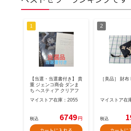
【当選・当選書付き】 貴
［美品］ 財布 M
重 ジェンコ商会 ダンま
ち ヘスティア クリアフ
ァイル
マイストア在庫：
2055
マイストア在
6749
1
円
税込
税込
カートに入れる
カートに