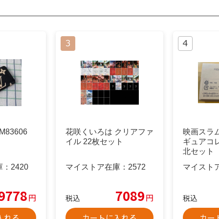
83606
花咲くいろは クリアファ
映画スラ
イル 22枚セット
ギュアコ
北セット
庫：
2420
マイストア在庫：
2572
マイスト
9778
7089
円
円
税込
税込
入れる
カートに入れる
カー