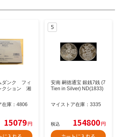
ムダンク フィ
安南 嗣徳通宝 銀銭7銭 (7
レクション 湘
Tien in Silver) ND(1833)
ア在庫：
4806
マイストア在庫：
3335
15079
154800
円
円
税込
トに入れる
カートに入れる