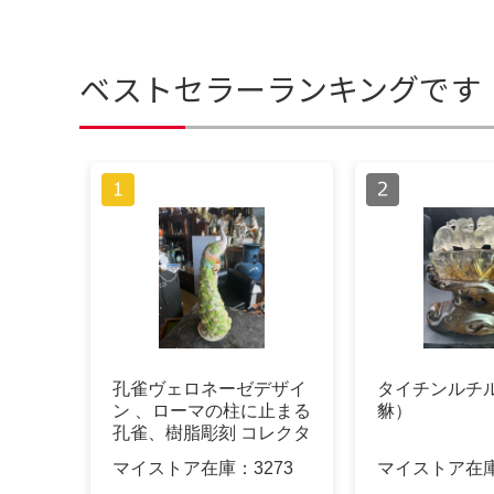
ベストセラーランキングです
孔雀ヴェロネーゼデザイ
タイチンルチ
ン 、ローマの柱に止まる
貅）
孔雀、樹脂彫刻 コレクタ
ー収集品
マイストア在庫：
3273
マイストア在