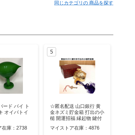
同じカテゴリの 商品を探す
バード バイ ト
☆匿名配送 山口銀行 黄
キ オイバトイ
金ネズミ貯金箱 打出の小
槌 開運招福 縁起物 鍵付
き 鼠
ア在庫：
2738
マイストア在庫：
4876