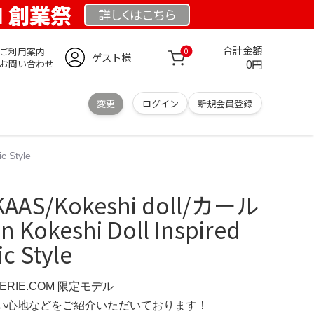
OM 創業祭
詳しくは
こちら
合計金額
ご利用案内
0
ゲスト様
0円
お問い合わせ
変更
ログイン
新規会員登録
c Style
AAS/Kokeshi doll/カール
on Kokeshi Doll Inspired
ic Style
IMERIE.COM 限定モデル
の使い心地などをご紹介いただいております！