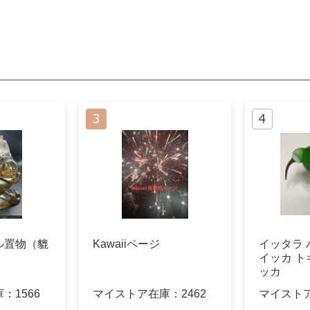
ル置物（貔
Kawaiiページ
イッタラ 
イッカ ト
ッカ
庫：
1566
マイストア在庫：
2462
マイスト