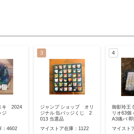
キ 2024
ジャンプ ショップ オリ
御影玲王 
ッジ
ジナル 缶バッジくじ 2
リオ63
013 当選品
A3痛バ 
⭕️
庫：
4602
マイストア在庫：
1122
マイスト