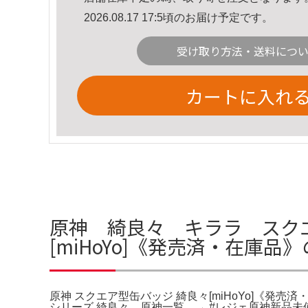
2026.08.17 17:5頃のお届け予定です。
受け取り方法・送料につ
カートに入れ
原神 綺良々 キララ スクエ
[miHoYo]《発売済・在庫品
原神 スクエア型缶バッジ 綺良々[miHoYo]《発売済・
シリーズ 綺良々。原神一覧 → #レジェ原神新品未