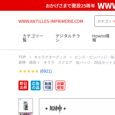
WWW
おかげさまで開設25周年
WWW.ANTILLES-IMPRIMERIE.COM
カテゴリ一
デジタルチラ
Howto情
覧
シ
報
TOP
キャラクターグッズ
ピンズ・ピンバッジ・缶
原神 綺良々 キララ スクエア 缶バッジ 20点セット 原神
(6921)