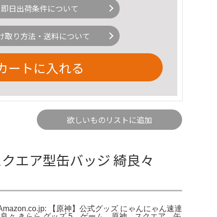
即日出荷条件について
け取り方法・送料について
カートに入れる
欲しいものリストに追加
スクエア型缶バッジ 綺良々
azon.co.jp: 【原神】公式グッズ にゃんにゃん速達
良々 きらら グッズ 5。ゲーム 原神 スクエア 缶