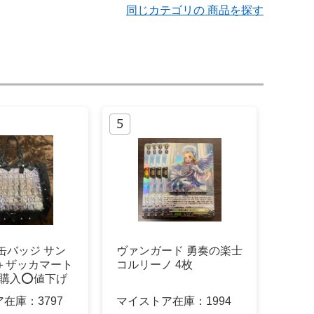
同じカテゴリの 商品を探す
缶バッジ サン
ヴァンガード 勇奏の楽士
個＋ザッカマート
コルリーノ 4枚
即購入⭕️値下げ
ア在庫：
3797
マイストア在庫：
1994