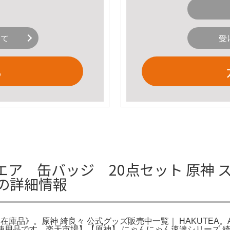
いて
受
る
ア 缶バッジ 20点セット 原神 
》の詳細情報
在庫品》。原神 綺良々 公式グッズ販売中一覧｜ HAKUTEA。Am
使用品です。楽天市場】【原神】 にゃんにゃん速達シリーズ 綺