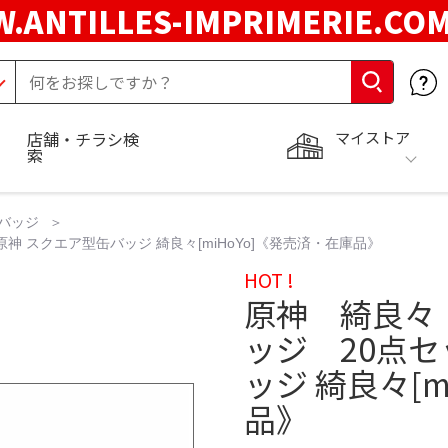
.ANTILLES-IMPRIMERIE.C
マイストア
店舗・チラシ検
索
バッジ
 スクエア型缶バッジ 綺良々[miHoYo]《発売済・在庫品》
HOT !
原神 綺良々
ッジ 20点セ
ッジ 綺良々[m
品》