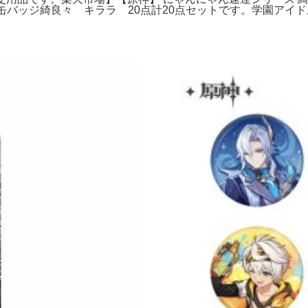
バッジ綺良々 キララ 20点計20点セットです。学園アイド