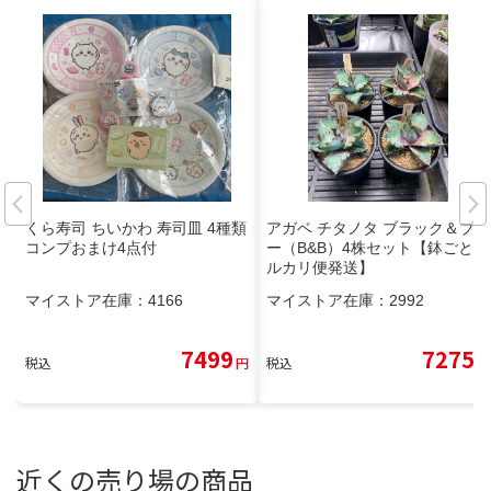
くら寿司 ちいかわ 寿司皿 4種類
アガベ チタノタ ブラック＆ブル
コンプおまけ4点付
ー（B&B）4株セット【鉢ごとメ
ルカリ便発送】
マイストア在庫：
4166
マイストア在庫：
2992
7499
7275
税込
円
税込
円
近くの売り場の商品