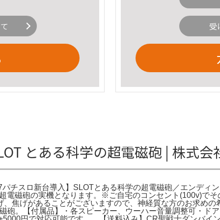
いて
受
る
LOT とある科学の超電磁砲 | 株式
。11/7パチスロ新台導入】SLOTとある科学の超電磁砲／エンデ
学の超電磁砲の実機となります。※ご自宅のコンセント(100v)
げ、焦げがあることがございますので、神経質な方のお求めの希
超電磁砲。【付属品】・各スピーカー、ウーハー音量調整可・ド
000円で対応可能です。。【送料込み】CR聖戦士ダンバインFWN