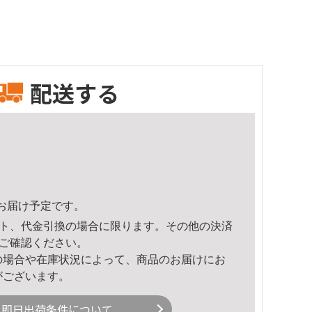
配送する
28頃のお届け予定です。
ト、代金引換の場合に限ります。その他の決済
ご確認ください。
の場合や在庫状況によって、商品のお届けにお
がございます。
即日出荷条件について