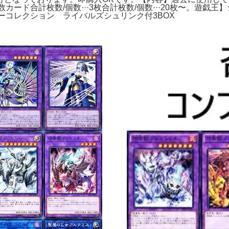
カード合計枚数/個数···3枚合計枚数/個数···20枚〜。遊戯王
バーコレクション ライバルズシュリンク付3BOX