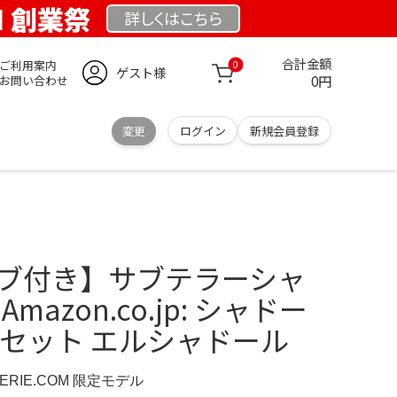
OM 創業祭
詳しくは
こちら
合計金額
ご利用案内
0
ゲスト様
0円
お問い合わせ
変更
ログイン
新規会員登録
ーブ付き】サブテラーシャ
mazon.co.jp: シャドー
枚セット エルシャドール
IMERIE.COM 限定モデル