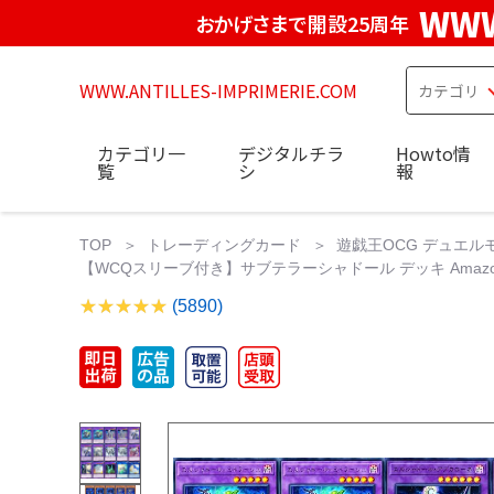
WWW
おかげさまで開設25周年
WWW.ANTILLES-IMPRIMERIE.COM
カテゴリ一
デジタルチラ
Howto情
覧
シ
報
TOP
トレーディングカード
遊戯王OCG デュエル
【WCQスリーブ付き】サブテラーシャドール デッキ Amazon
(5890)