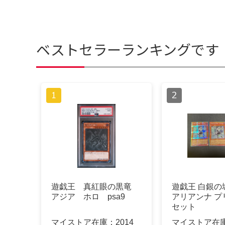
ベストセラーランキングです
遊戯王 真紅眼の黒竜
遊戯王 白銀の
アジア ホロ psa9
アリアンナ プ
セット
マイストア在庫：
2014
マイストア在