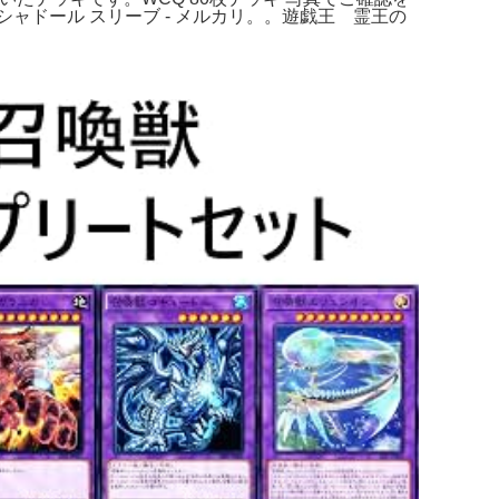
】シャドール スリーブ - メルカリ。。遊戯王 霊王の