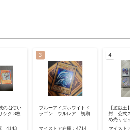
城の召使い
ブルーアイズホワイトド
【遊戯王
リシク 3枚
ラゴン ウルレア 初期
封 公式
め売りセ
ン 限定
庫：
4143
マイストア在庫：
4714
マイスト