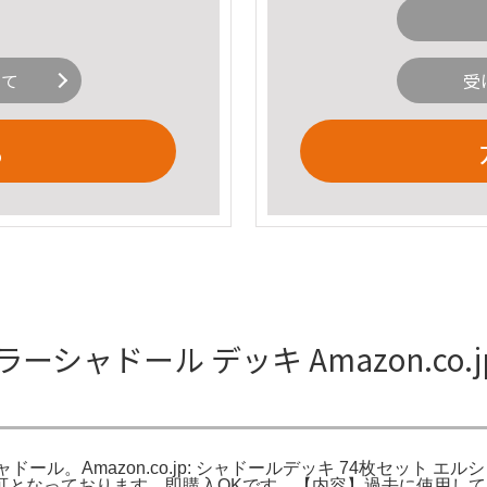
いて
受
る
シャドール デッキ Amazon.co.j
エルシャドール。Amazon.co.jp: シャドールデッキ 74枚セ
となっております。即購入OKです。【内容】過去に使用してい