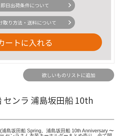
即日出荷条件について
け取り方法・送料について
カートに入れる
欲しいものリストに追加
センラ 浦島坂田船 10th
坂田船 Spring。浦島坂田船 10th Anniversary 〜
oodsmew センラさん衣装キーホルダーまとめ売り。全て開