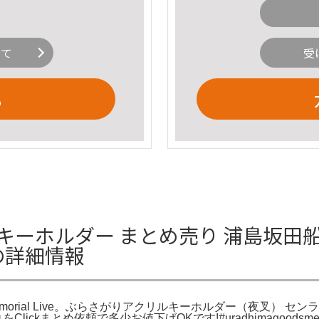
いて
受
る
キーホルダー まとめ売り 浦島坂田船 
iveの詳細情報
Memorial Live。ぶらさがりアクリルキーホルダー（夜叉） センラ(浦島
は↓をClickまとめ依頼で多少お値下げOKです!#uradhimag