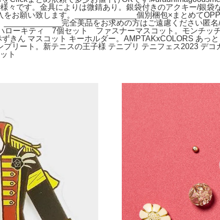
で様々です。金具によりは微錆あり。銀袋付きのアクキー/銀袋
お願い致します。______________個別梱包×まとめて
__________完全美品をお求めの方はご遠慮ください匿名/バ
当地ハローキティ 7個セット ファスナーマスコット。モンチ
ずきん マスコット キーホルダー。AMPTAKxCOLORS あっ
リート。新テニスの王子様 テニプリ テニフェス2023 デコ
セット