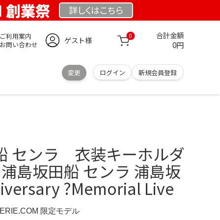
OM 創業祭
詳しくは
こちら
合計金額
ご利用案内
0
ゲスト様
0円
お問い合わせ
変更
ログイン
新規会員登録
田船 センラ 衣装キーホルダ
 浦島坂田船 センラ 浦島坂
versary ?Memorial Live
IMERIE.COM 限定モデル