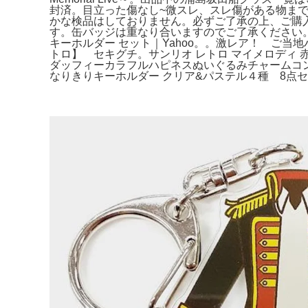
封済。目立った傷なし~微スレ、スレ傷がある物ま
かな検品はしておりません。必ずご了承の上、ご購入を
す。缶バッジは重なり合いますのでご了承ください。___
キーホルダー セット｜Yahoo。。激レア！ ご
トロ】 セキグチ。サンリオ レトロ マイメロディ 赤
ダッフィーカラフルハピネスぬいぐるみチャームコンプ
なりきりキーホルダー クリア&パステル４種 8点