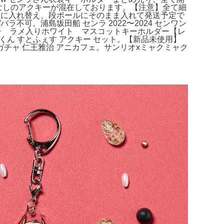
なしのアクキーが混在しております。【注意】全て細
OPPに入れ替え、段ボールにそのまま入れて発送予定で
ラ不可。浦島坂田船 センラ 2022〜2024 センワン
ッチ ラメ入りホワイト マスコットキーホルダー【レ
とくん すとふぇす アクキー セット。【新品未使用】
ガチャ 仁王雅治 アニカフェ。サンリオxミャクミャク