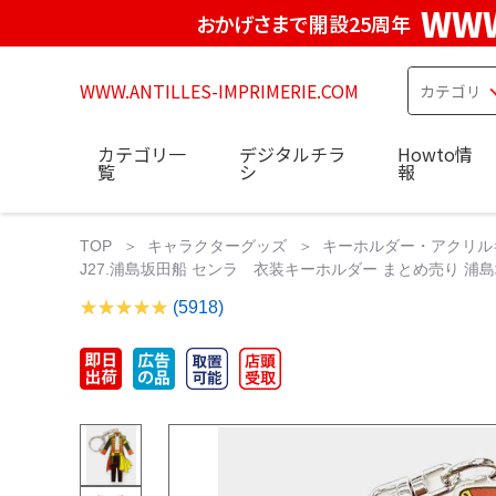
WWW
おかげさまで開設25周年
WWW.ANTILLES-IMPRIMERIE.COM
カテゴリ一
デジタルチラ
Howto情
覧
シ
報
TOP
キャラクターグッズ
キーホルダー・アクリル
J27.浦島坂田船 センラ 衣装キーホルダー まとめ売り 浦島坂田船 センラ
(5918)