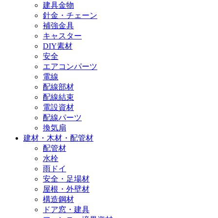
建具金物
針金・チェーン
補強金具
キャスター
DIY素材
安全
エアコンパーツ
電線
配線部材
配線結束
電設資材
配線パーツ
換気扇
建材・木材・配管材
配管材
水栓
雨ドイ
安全・足場材
屋根・外壁材
構造鋼材
ドア窓・建具