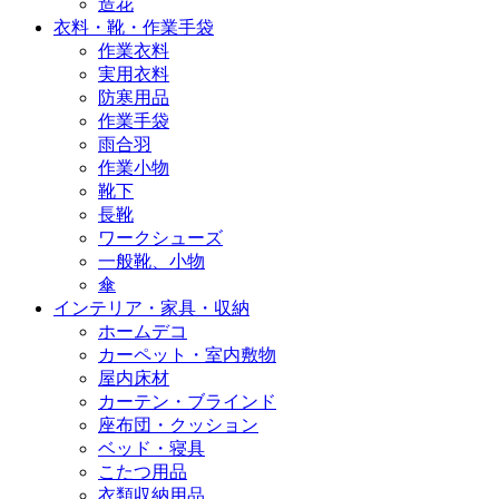
造花
衣料・靴・作業手袋
作業衣料
実用衣料
防寒用品
作業手袋
雨合羽
作業小物
靴下
長靴
ワークシューズ
一般靴、小物
傘
インテリア・家具・収納
ホームデコ
カーペット・室内敷物
屋内床材
カーテン・ブラインド
座布団・クッション
ベッド・寝具
こたつ用品
衣類収納用品