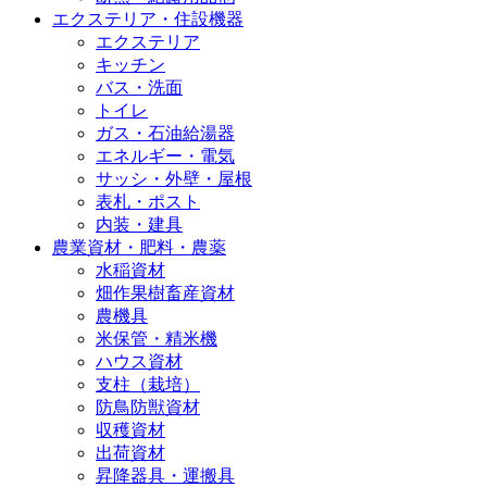
エクステリア・住設機器
エクステリア
キッチン
バス・洗面
トイレ
ガス・石油給湯器
エネルギー・電気
サッシ・外壁・屋根
表札・ポスト
内装・建具
農業資材・肥料・農薬
水稲資材
畑作果樹畜産資材
農機具
米保管・精米機
ハウス資材
支柱（栽培）
防鳥防獣資材
収穫資材
出荷資材
昇降器具・運搬具