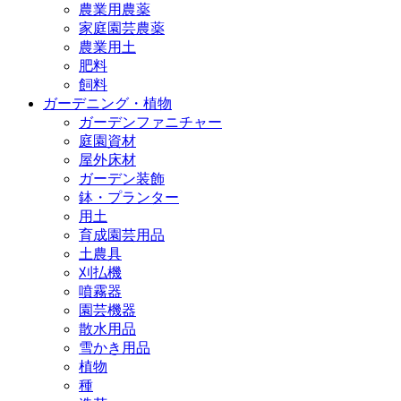
農業用農薬
家庭園芸農薬
農業用土
肥料
飼料
ガーデニング・植物
ガーデンファニチャー
庭園資材
屋外床材
ガーデン装飾
鉢・プランター
用土
育成園芸用品
土農具
刈払機
噴霧器
園芸機器
散水用品
雪かき用品
植物
種