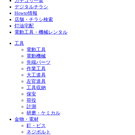
カテゴリ一覧
デジタルチラシ
Howto情報
店舗・チラシ検索
灯油宅配
電動工具・機械レンタル
工具
電動工具
電動機械
先端パーツ
作業工具
大工道具
左官道具
工具収納
保安
荷役
計測
研磨・ケミカル
金物・電材
釘・ビス
ネジボルト