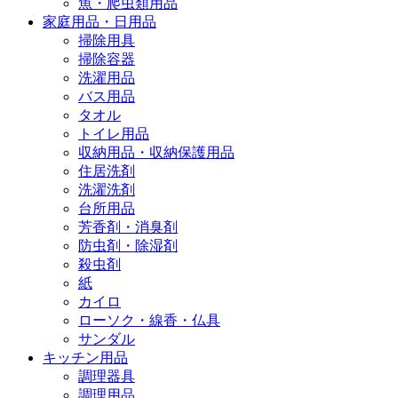
魚・爬虫類用品
家庭用品・日用品
掃除用具
掃除容器
洗濯用品
バス用品
タオル
トイレ用品
収納用品・収納保護用品
住居洗剤
洗濯洗剤
台所用品
芳香剤・消臭剤
防虫剤・除湿剤
殺虫剤
紙
カイロ
ローソク・線香・仏具
サンダル
キッチン用品
調理器具
調理用品