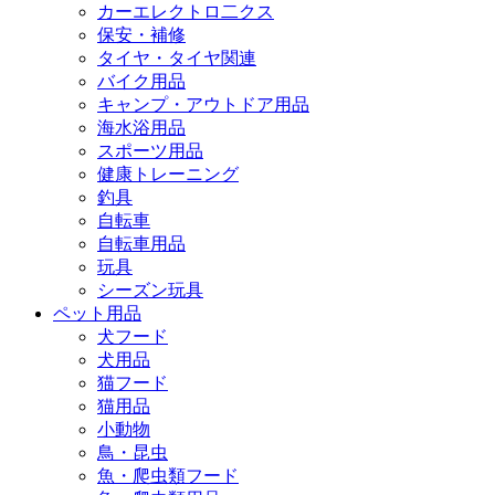
カーエレクトロ二クス
保安・補修
タイヤ・タイヤ関連
バイク用品
キャンプ・アウトドア用品
海水浴用品
スポーツ用品
健康トレーニング
釣具
自転車
自転車用品
玩具
シーズン玩具
ペット用品
犬フード
犬用品
猫フード
猫用品
小動物
鳥・昆虫
魚・爬虫類フード