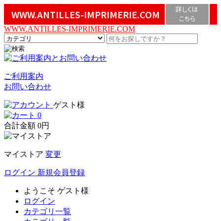
詳しくは
WWW.ANTILLES-IMPRIMERIE.COM
こちら
WWW.ANTILLES-IMPRIMERIE.COM
ご利用案内
お問い合わせ
ゲスト様
0
合計金額
0円
マイストア
変更
ログイン
新規会員登録
ようこそ
ゲスト様
ログイン
カテゴリ一覧