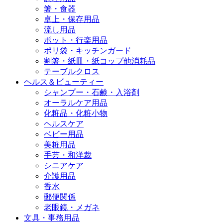
箸・食器
卓上・保存用品
流し用品
ポット・行楽用品
ポリ袋・キッチンガード
割箸・紙皿・紙コップ他消耗品
テーブルクロス
ヘルス＆ビューティー
シャンプー・石鹸・入浴剤
オーラルケア用品
化粧品・化粧小物
ヘルスケア
ベビー用品
美粧用品
手芸・和洋裁
シニアケア
介護用品
香水
郵便関係
老眼鏡・メガネ
文具・事務用品