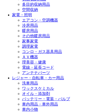
多目的収納用品
空間収納
家電・照明
エアコン・空調機器
冷房用品
暖房用品
その他暖房用品
家事家電
調理家電
コンロ・ガス器具用品
ＡＶ機器
理美容・健康
電線・延長コード
アンテナパーツ
レジャー・自転車・カー用品
洗車用品
ワックスケミカル
オイル・添加剤
バッテリー・電装・バルブ
車内用品・車外用品
車内小物