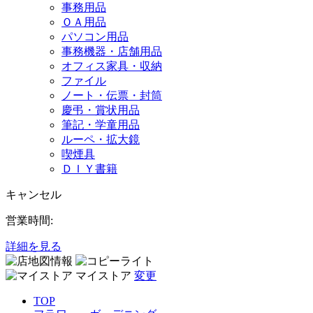
事務用品
ＯＡ用品
パソコン用品
事務機器・店舗用品
オフィス家具・収納
ファイル
ノート・伝票・封筒
慶弔・賞状用品
筆記・学童用品
ルーペ・拡大鏡
喫煙具
ＤＩＹ書籍
キャンセル
営業時間:
詳細を見る
マイストア
変更
TOP