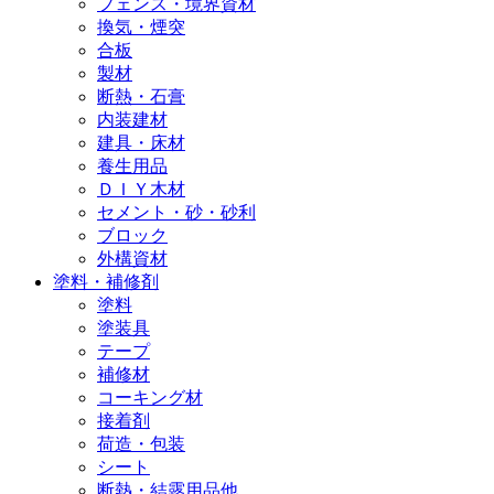
フェンス・境界資材
換気・煙突
合板
製材
断熱・石膏
内装建材
建具・床材
養生用品
ＤＩＹ木材
セメント・砂・砂利
ブロック
外構資材
塗料・補修剤
塗料
塗装具
テープ
補修材
コーキング材
接着剤
荷造・包装
シート
断熱・結露用品他