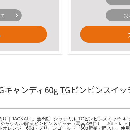
いて
受
る
ャンディ60g TGビンビンスイッチ キャ
 海釣り｜JACKALL。全8色】ジャッカル TGビンビンスイッチ キ
JACKALL(ジャッカル)鉛式ビンビンスイッチ（写真2枚目） 2個・
トオレンジ 60g・グリーンゴールド 60g新品で購入し、