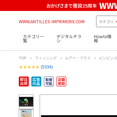
WWW
おかげさまで開設25周年
WWW.ANTILLES-IMPRIMERIE.COM
カテゴリ一
デジタルチラ
Howto情
覧
シ
報
TOP
フィッシング
ルアー・フライ
ビンビンスイ
(5334)