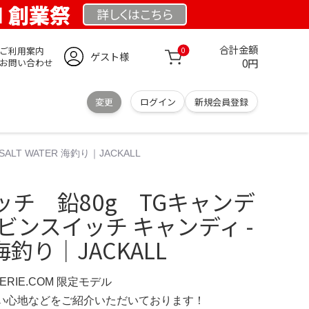
OM 創業祭
詳しくは
こちら
合計金額
ご利用案内
0
ゲスト様
0円
お問い合わせ
変更
ログイン
新規会員登録
T WATER 海釣り｜JACKALL
チ 鉛80g TGキャンデ
ンビンスイッチ キャンディ -
 海釣り｜JACKALL
IMERIE.COM 限定モデル
の使い心地などをご紹介いただいております！