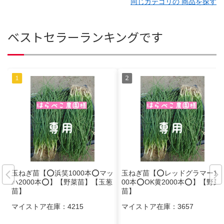
同じカテゴリの 商品を探す
ベストセラーランキングです
玉ねぎ苗【⭕️浜笑1000本⭕️マッ
玉ねぎ苗【⭕️レッドグラマー10
ハ2000本⭕️】【野菜苗】【玉葱
00本⭕️OK黄2000本⭕️】【野菜
苗】
苗】
マイストア在庫：
4215
マイストア在庫：
3657