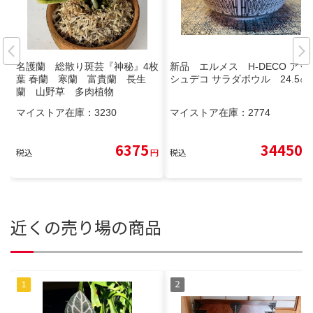
名護蘭 総散り斑芸『神秘』4枚
新品 エルメス H-DECO アッ
葉 春蘭 寒蘭 富貴蘭 長生
シュデコ サラダボウル 24.5㎝
蘭 山野草 多肉植物
マイストア在庫：
3230
マイストア在庫：
2774
6375
34450
税込
円
税込
円
近くの売り場の商品