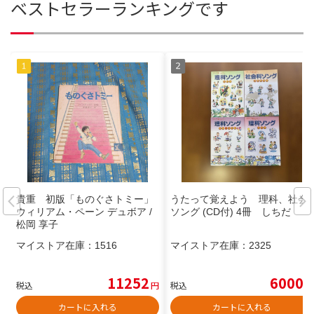
ベストセラーランキングです
貴重 初版「ものぐさトミー」
うたって覚えよう 理科、社会
ウィリアム・ペーン デュボア /
ソング (CD付) 4冊 しちだ
松岡 享子
マイストア在庫：
1516
マイストア在庫：
2325
11252
6000
税込
円
税込
円
カートに入れる
カートに入れる