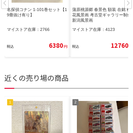
名探偵コナン 1-101巻セット【1
蒲原桃源郷 春景色 額装 在銘 桃
9冊抜け有り】
花風景画 考古堂ギャラリー制作
新潟風景画
マイストア在庫：
2766
マイストア在庫：
4123
6380
12760
税込
円
税込
円
近くの売り場の商品