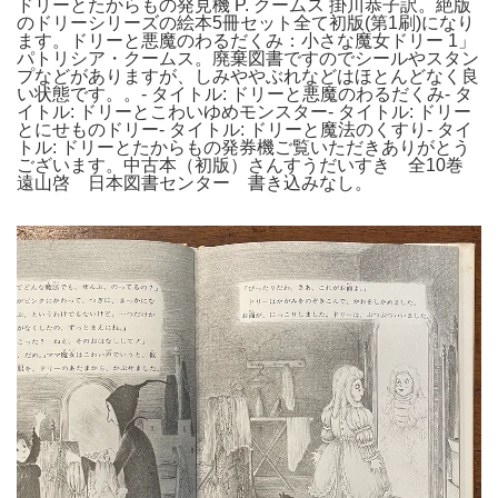
ドリーとたからもの発見機 P. クームス 掛川恭子訳。絶版
のドリーシリーズの絵本5冊セット全て初版(第1刷)になり
ます。ドリーと悪魔のわるだくみ：小さな魔女ドリー 1」
パトリシア・クームス。廃棄図書ですのでシールやスタン
プなどがありますが、しみややぶれなどはほとんどなく良
い状態です。。- タイトル: ドリーと悪魔のわるだくみ- タ
イトル: ドリーとこわいゆめモンスター- タイトル: ドリー
とにせものドリー- タイトル: ドリーと魔法のくすり- タイ
トル: ドリーとたからもの発券機ご覧いただきありがとう
ございます。中古本（初版）さんすうだいすき 全10巻
遠山啓 日本図書センター 書き込みなし。