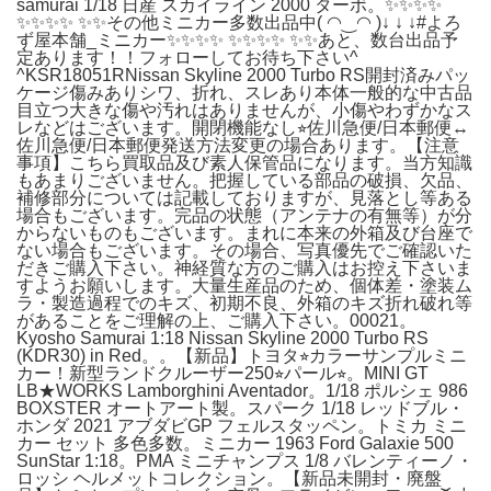
samurai 1/18 日産 スカイライン 2000 ターボ。✨✨✨✨
✨✨✨✨ ✨✨その他ミニカー多数出品中( ◠‿◠ )↓ ↓ ↓#よろ
ず屋本舗_ミニカー✨✨✨✨ ✨✨✨✨ ✨✨あと、数台出品予
定あります！！フォローしてお待ち下さい^
^KSR18051RNissan Skyline 2000 Turbo RS開封済みパッ
ケージ傷みありシワ、折れ、スレあり本体一般的な中古品
目立つ大きな傷や汚れはありませんが、小傷やわずかなス
レなどはございます。開閉機能なし⭐︎佐川急便/日本郵便↔︎
佐川急便/日本郵便発送方法変更の場合あります。【注意
事項】こちら買取品及び素人保管品になります。当方知識
もあまりございません。把握している部品の破損、欠品、
補修部分については記載しておりますが、見落とし等ある
場合もございます。完品の状態（アンテナの有無等）が分
からないものもございます。まれに本来の外箱及び台座で
ない場合もございます。その場合、写真優先でご確認いた
だきご購入下さい。神経質な方のご購入はお控え下さいま
すようお願いします。大量生産品のため、個体差・塗装ム
ラ・製造過程でのキズ、初期不良、外箱のキズ折れ破れ等
があることをご理解の上、ご購入下さい。00021。
Kyosho Samurai 1:18 Nissan Skyline 2000 Turbo RS
(KDR30) in Red。。【新品】トヨタ⭐︎カラーサンプルミニ
カー！新型ランドクルーザー250⭐︎パール⭐︎。MINI GT
LB★WORKS Lamborghini Aventador。1/18 ポルシェ 986
BOXSTER オートアート製。スパーク 1/18 レッドブル・
ホンダ 2021 アブダビGP フェルスタッペン。トミカ ミニ
カー セット 多色多数。ミニカー 1963 Ford Galaxie 500
SunStar 1:18。PMA ミニチャンプス 1/8 バレンティーノ・
ロッシ ヘルメットコレクション。【新品未開封・廃盤