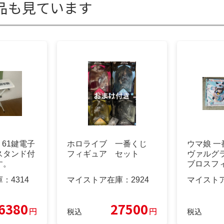
品も見ています
28 61鍵電子
ホロライブ 一番くじ
ウマ娘 一
スタンド付
フィギュア セット
ヴァルグ
す。
ブロスフィ
庫：
4314
マイストア在庫：
2924
マイスト
6380
27500
円
円
税込
税込