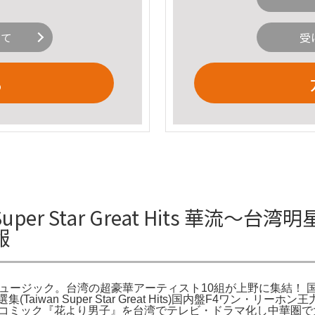
いて
受
る
per Star Great Hits 華流～台湾
報
ーミュージック。台湾の超豪華アーティスト10組が上野に集結！ 国内最
an Super Star Great Hits)国内盤F4ワン・リーホン王力宏L
作のコミック『花より男子』を台湾でテレビ・ドラマ化し中華圏