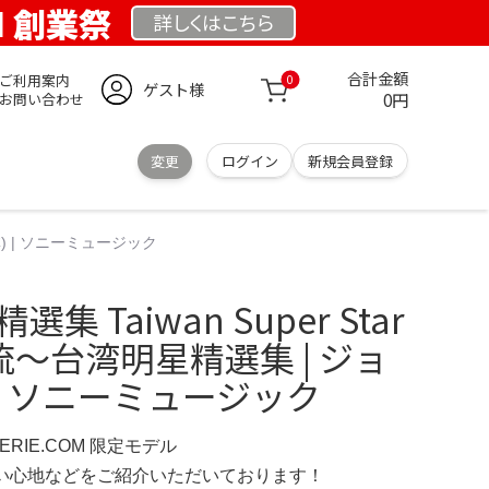
OM 創業祭
詳しくは
こちら
合計金額
ご利用案内
0
ゲスト様
0円
お問い合わせ
変更
ログイン
新規会員登録
依林) | ソニーミュージック
集 Taiwan Super Star
s 華流～台湾明星精選集 | ジョ
 | ソニーミュージック
IMERIE.COM 限定モデル
の使い心地などをご紹介いただいております！