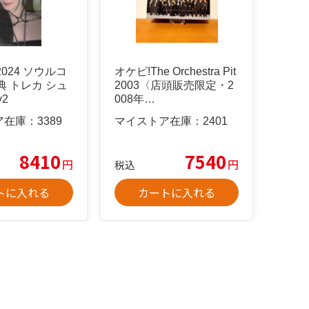
E 2024 ソウルコ
オケピ!The Orchestra Pit
典 トレカ シュ
2003〈店頭販売限定・2
2
008年…
ア在庫：
3389
マイストア在庫：
2401
8410
7540
円
円
税込
トに入れる
カートに入れる