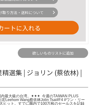
け取り方法・送料について
カートに入れる
欲しいものリストに追加
明星精選集 | ジョリン (蔡依林) |
大級の台湾。✦✦✦ ⁡ 今週のTAIWAN PLUS
eehom Wang蔡依林Jolin Tsai#F4 #ワン・リー
で大ヒット。すでに圏内で100万枚のセールスを記録