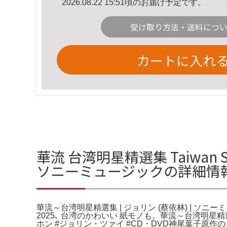
2026.08.22 15:51頃のお届け予定です。
受け取り方法・送料につ
カートに入れ
華流 台湾明星精選集 Taiwan Su
ソニーミュージックの詳細情
華流～台湾明星精選集 | ジョリン (蔡依林) | ソニ
2025､ 台湾のかわいい 紙モノも。華流～台湾明星精選集(Taiw
ホン #ジョリン・ツァイ #CD・DVD神尾葉子原