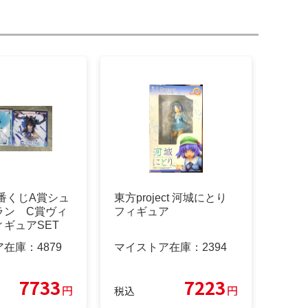
番くじA賞シュ
東方project 河城にとり
ラン C賞ヴィ
フィギュア
ギュアSET
ア在庫：
4879
マイストア在庫：
2394
7733
7223
円
円
税込