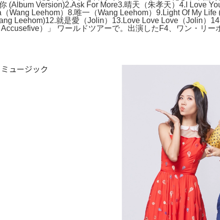
ion)2.Ask For More3.晴天（朱孝天）4.I Love You With 
ng Leehom）8.唯一（Wang Leehom）9.Light Of My Life (Due
ing Wang Leehom)12.就是愛（Jolin）13.Love Love Lo
cusefive）」 ワールドツアーで。出演したF4、ワン・リー