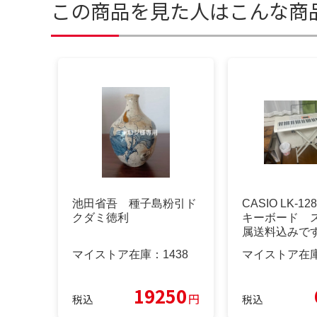
この商品を見た人はこんな商
池田省吾 種子島粉引ド
CASIO LK-1
クダミ徳利
キーボード 
属送料込みで
マイストア在庫：
1438
マイストア在
19250
円
税込
税込