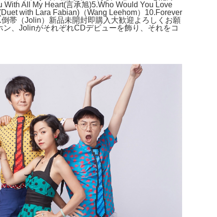
All My Heart(言承旭)5.Who Would You Love
t with Lara Fabian)（Wang Leehom）10.Forever
ve（Jolin）14.倒帯（Jolin）新品未開封即購入大歓迎よろしくお願
ホン、JolinがそれぞれCDデビューを飾り、それをコ