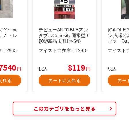
ズ Yellow
デビューAND2BLEアン
(G)I-DL
 リノ トレ
ダブルCuriosity 通常盤3
ン 入場特
形態新品未開封×5①
ファ Day
庫：
2963
マイストア在庫：
1293
マイスト
7540
8119
円
円
税込
税込
入れる
カートに入れる
カー
このカテゴリをもっと見る