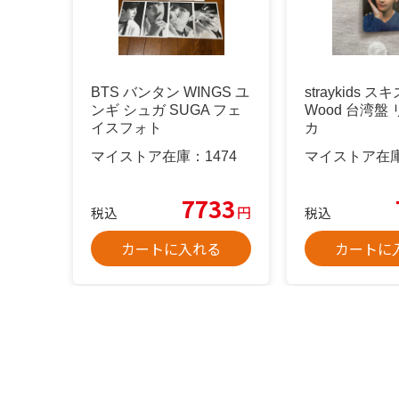
BTS バンタン WINGS ユ
straykids スキ
ンギ シュガ SUGA フェ
Wood 台湾盤
イスフォト
カ
マイストア在庫：
1474
マイストア在
7733
円
税込
税込
カートに入れる
カートに