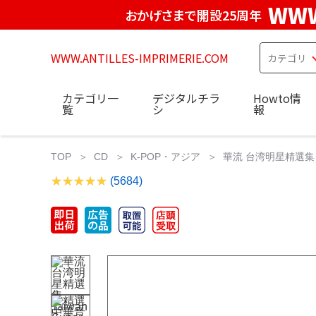
WWW
おかげさまで開設25周年
WWW.ANTILLES-IMPRIMERIE.COM
カテゴリ一
デジタルチラ
Howto情
覧
シ
報
TOP
CD
K-POP・アジア
華流 台湾明星精選集 Ta
(5684)