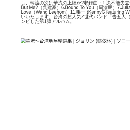
し、韓流の次は華流の上陸か?収録曲：1.决不能失去你 (Album Vers
But Me?（呉建豪）6.Bound To You（周渝民）7.Julia（Wa
Love（Wang Leehom）11.唯一 (KennyG featur
いいたします。台湾の超人気Z世代バンド「告五人（Ac
ンピした第1弾アルバム。