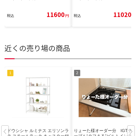
11600
11020
税込
円
税込
円
近くの売り場の商品
ドウシシャ ルミナス エリソンラ
りょーた様オーダー分 IGTテ