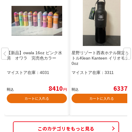
【新品】owala 16oz ピンク水
星野リゾート西表ホテル限定ボ
筒 オワラ 完売色カラー
トルKlean Kanteen イリオモテ2
0oz
マイストア在庫：
4031
マイストア在庫：
3311
8410
6337
税込
円
税込
円
カートに入れる
カートに入れる
このカテゴリをもっと見る