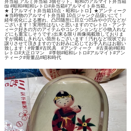
弁当箱 アルミ弁当箱 3個セット。昭和のアルマイト弁当箱
🍱 #昭和#昭和レトロ#弁当箱#アルマイト弁当箱。。
★【アルマイト弁当箱10点・昭和レトロ】★アンティーク
★当時物のアルマイト弁当箱 10点ジャンク品扱いにて！
経年劣化による擦れ、凸凹随所に目立つ凹みや小穴などが
ございます！実用性はないと思いますのでレトロ・アンテ
ィーク好きの方のアイテムやコレクションなど小物入れな
どにも重宝しそうです♪出来る限り画像掲載致しておりま
すが掲載しきれない箇所もございます！汚れなど現状でお
譲りさせて頂きますのでお好みに応じてお手入れはお願い
致します！#骨董#古民具 #アンティーク #古美術#昭和
レトロ#大正ロマン #李朝#昭和レトロ#アルマイト#アン
ティーク#骨董品#昭和時代