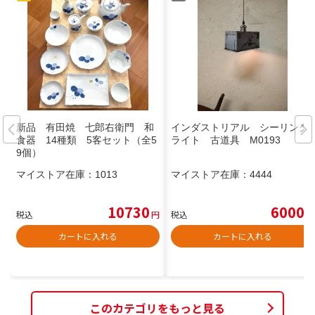
新品 有田焼 七郎右衛門 和
インダストリアル シーリング
食器 14種類 5客セット（全5
ライト 古道具 M0193
9個）
マイストア在庫：
1013
マイストア在庫：
4444
10730
6000
税込
円
税込
円
カートに入れる
カートに入れる
このカテゴリをもっと見る