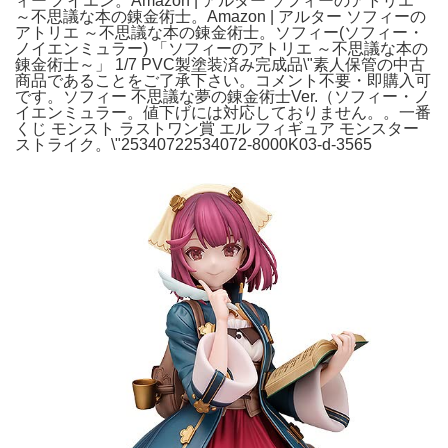
ィー ノイエン。Amazon | アルター ソフィーのアトリエ
～不思議な本の錬金術士。Amazon | アルター ソフィーの
アトリエ ～不思議な本の錬金術士。ソフィー(ソフィー・
ノイエンミュラー) 「ソフィーのアトリエ ～不思議な本の
錬金術士～」 1/7 PVC製塗装済み完成品\"素人保管の中古
商品であることをご了承下さい。コメント不要・即購入可
です。ソフィー 不思議な夢の錬金術士Ver.（ソフィー・ノ
イエンミュラー。値下げには対応しておりません。。一番
くじ モンスト ラストワン賞 エル フィギュア モンスター
ストライク。\"25340722534072-8000K03-d-3565