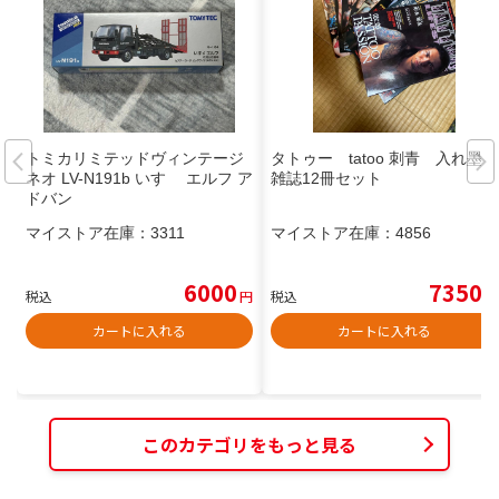
トミカリミテッドヴィンテージ
タトゥー tatoo 刺青 入れ墨
ネオ LV-N191b いすゞ エルフ ア
雑誌12冊セット
ドバン
マイストア在庫：
3311
マイストア在庫：
4856
6000
7350
税込
円
税込
円
カートに入れる
カートに入れる
このカテゴリをもっと見る