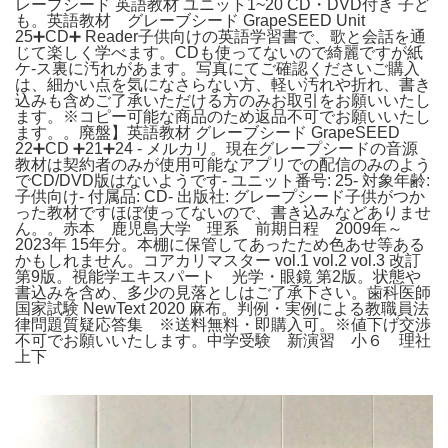
レープシード 英語教材 ユニット1~20 CD・DVD付き 子ど
も。英語教材 グレーブシード GrapeSEED Unit
25➕CD➕ Reader子供向けの英語学習書で、歌と会話を通
じて楽しく学べます。CDも使ってないので綺麗ですが紙
ケ-ス裏に汚れがあます。写真にてご確認くださいご購入
は、細かい点を気になさらない方、軽い汚れや折れ、書き
込みも含めご了承いただける方のみお取引をお願いいたし
ます。※コピー可能な商品のため返品不可でお願いいたし
ます。。廃盤】英語教材 グレーブシード GrapeSEED
22➕CD ➕21➕24 - メルカリ。現在グレープシードの音源
教材は契約者のみが使用可能なアプリでの配信のみのよう
でCD/DVD版はないようです- ユニット番号: 25- 対象年齢:
子供向け- 付属品: CD- 出版社: グレープシード子供がつか
った教材ですほぼ使ってないので、書き込みなどありませ
ん。。赤本 鹿児島大学 理系 前期日程 2009年～
2023年 15年分。本棚に保管してあったため色あせ等ある
かもしれません。コアカリマスター vol.1 vol.2 vol.3 改訂
第9版。視能学エキスパート 光学・眼鏡 第2版。状態や
書込みを含め、多少の見落としはご了承下さい。歯科医師
国家試験 NewText 2020 麻布。判例・実例による教職員法
律問題質疑応答集 ※送料無料・即購入可。※値下げ交渉
不可でお願いいたします。中学受験 新演習 小６ 理社
上下