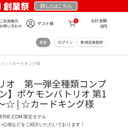
OM 創業祭
詳しくは
こちら
合計金額
ご利用案内
0
ゲスト様
0円
お問い合わせ
変更
ログイン
新規会員登録
 | ☆カードキング様
リオ 第一弾全種類コンプ
ン】ポケモンバトリオ 第1
☆ | ☆カードキング様
IMERIE.COM 限定モデル
の使い心地などをご紹介いただいております！