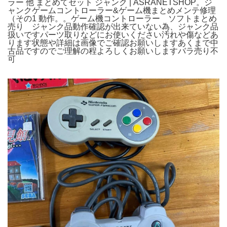
ラー 他 まとめてセット ジャンク | ASRANETSHOP。ジ
ャンクゲームコントローラー&ゲーム機まとめメンテ修理
（その1 動作。。ゲーム機コントローラー ソフトまとめ
売り ジャンク品動作確認が出来ていない為、ジャンク品
扱いですパーツ取りなどにお使いください汚れや傷などあ
ります状態や詳細は画像でご確認お願いしますあくまで中
古品ですのでご理解の程よろしくお願いしますバラ売り不
可