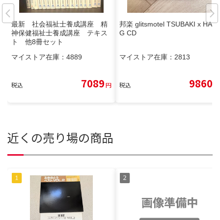
最新 社会福祉士養成講座 精
邦楽 glitsmotel TSUBAKI x HAN
神保健福祉士養成講座 テキス
G CD
ト 他8冊セット
マイストア在庫：
4889
マイストア在庫：
2813
7089
9860
税込
円
税込
円
近くの売り場の商品