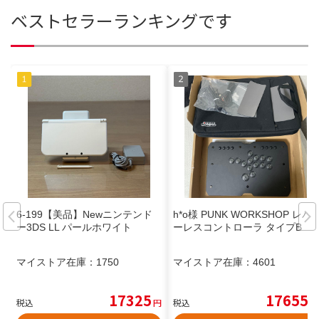
ベストセラーランキングです
6-199【美品】Newニンテンド
h*o様 PUNK WORKSHOP レバ
ー3DS LL パールホワイト
ーレスコントローラ タイプB
マイストア在庫：
1750
マイストア在庫：
4601
17325
17655
税込
円
税込
円