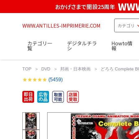
WWW
おかげさまで開設25周年
WWW.ANTILLES-IMPRIMERIE.COM
カテゴリ一
デジタルチラ
Howto情
覧
シ
報
TOP
DVD
邦画・日本映画
どろろ Complete 
(5459)