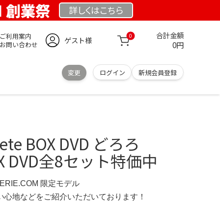
OM 創業祭
詳しくは
こちら
合計金額
ご利用案内
0
ゲスト様
0円
お問い合わせ
変更
ログイン
新規会員登録
te BOX DVD どろろ
BOX DVD全8セット特価中
IMERIE.COM 限定モデル
の使い心地などをご紹介いただいております！