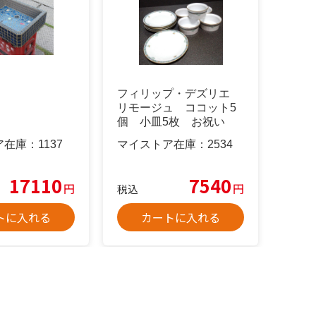
フィリップ・デズリエ
リモージュ ココット5
個 小皿5枚 お祝い
パーティー
ア在庫：
1137
マイストア在庫：
2534
17110
7540
円
円
税込
トに入れる
カートに入れる