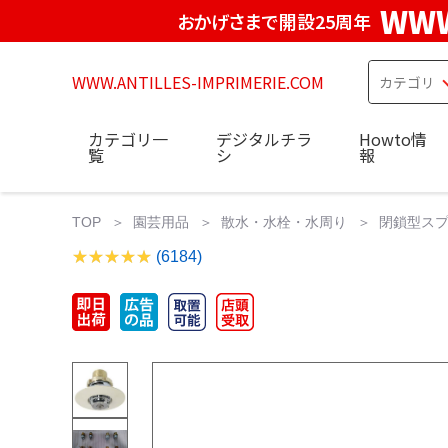
WWW
おかげさまで開設25周年
WWW.ANTILLES-IMPRIMERIE.COM
カテゴリ一
デジタルチラ
Howto情
覧
シ
報
TOP
園芸用品
散水・水栓・水周り
閉鎖型スプ
(6184)