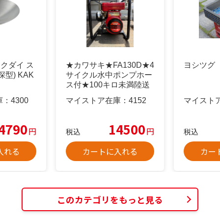
カクダイ ス
★カワサキ★FA130D★4
ヨシツグ
型) KAK
サイクル水中ポンプホー
ス付★100キロ未満陸送
費込★
庫：
4300
マイストア在庫：
4152
マイスト
4790
14500
円
円
税込
税込
入れる
カートに入れる
カー
このカテゴリをもっと見る