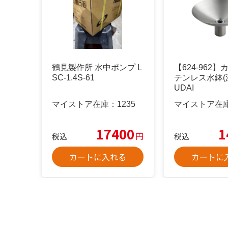
鶴見製作所 水中ポンプ L
【624-962】
SC-1.4S-61
テンレス水鉢(深
UDAI
マイストア在庫：
1235
マイストア在
17400
1
円
税込
税込
カートに入れる
カートに