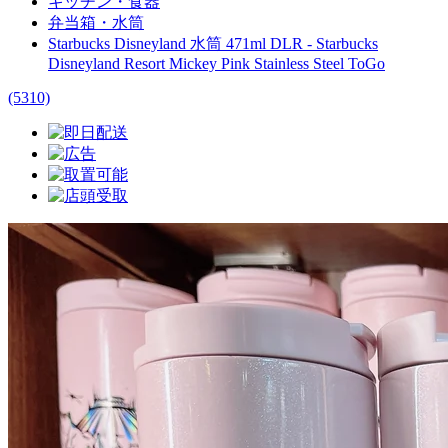
キッチン・食器
弁当箱・水筒
Starbucks Disneyland 水筒 471ml DLR - Starbucks
Disneyland Resort Mickey Pink Stainless Steel ToGo
(5310)