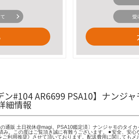
いて
受
る
104 AR6699 PSA10】ナンジャモ
の詳細情報
1枚の通販 土日祝休@magi。PSA10鑑定済〕ナンジャモのタイカイデ
PSA鑑定済み。この度はご覧頂き誠に有難うございます。⚫︎安全、
をご利用推奨》させて頂いております。配送費用に関してもメル