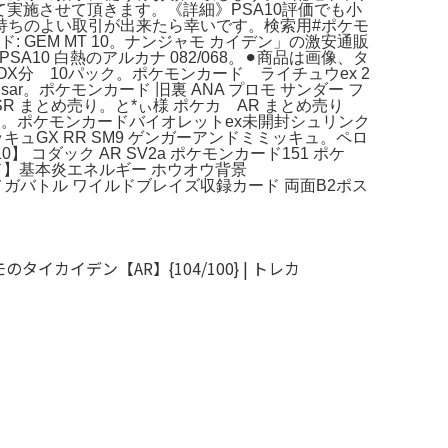
実施させて頂きます。《詳細》PSA10評価でも小
持ちのよい取引が出来たら幸いです。検索用#ポケモ
レード: GEM MT 10。ナンジャモ カイデン」の激安通販
10 白熱のアルカナ 082/068。⚫︎商品は画像、タ
X分 10パック。ポケモンカード ライチュウex 2
。ポケモンカード 旧裏 ANA プロモ サンダー フ
 まとめ売り。と*ぃ様 ポケカ AR まとめ売り
R。ポケモンカードバイオレットex未開封シュリンク
ュGX RR SM9 ゲンガーアンドミミッキュ。ペロ
コダック AR SV2a ポケモンカード151 ポケ
】基本炎エネルギー ホウオウ背景
ンメガバトル ワイルドブレイズ収録カード 両面B2ポス