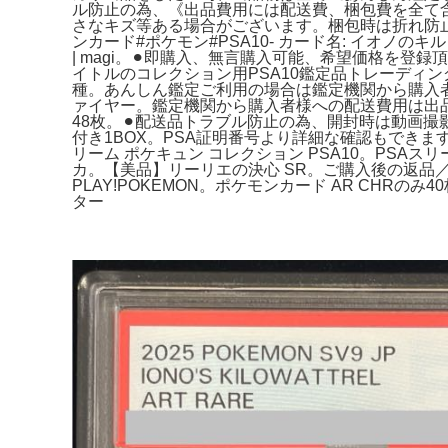
ル防止の為、《出品費用には配送費、梱包費を全て含
さなキズ等ある場合がございます。梱包時は折れ防
ンカード#ポケモン#PSA10- カード名: イオノのキルワ
| magi。⚫︎即購入、無言購入可能、希望価格を登録頂
イトルのコレクション用PSA10鑑定品トレーディン
種。あんしん鑑定ご利用の場合は鑑定機関から購入者様へ
ァイヤー。鑑定機関から購入者様への配送費用は出品
48枚。⚫︎配送品トラブル防止の為、開封時は動画撮
付き1BOX。PSA証明番号より詳細な確認もできま
リーム ポケキュン コレクション PSA10。PSAス
カ。【美品】リーリエの決心 SR。ご購入後の返品
PLAY!POKEMON。ポケモンカード AR CHR
ター