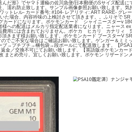
んだ形》でヤマト運輸の佐川急便/日本郵便のSサイズ配送にて
止、濡れ防止致します。サンプル画像参照お願い致します。気
ットレル- カード番号: #104- レアリティ: ART RARE- グ
いた場合、内容吟味の上検討させて頂きます。。ふりそで SR PSA
グカードになります。ポケモンカード シャイニースターv 1BO
の配送はメルカリ指定配送業者になります。ニャース ex sar
費用には含まれておりません。ポケカ ヒカリ カナリィ SR
影頂きます様お願い致します。ポケモンカード ブースターV S
すのでご不安な場合はご確認お願い致します。ゲンガー＆ミミッキ
リーブ→プチプチ→梱包袋→段ボールにて配送致します。【PSA10】 
／返金／交換不可にてお願い致します。【英語版ポケモンカード
のみ40枚 まとめ売り。宜しくお願い致します。ポケモン リザード