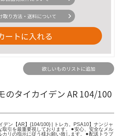
け取り方法・送料について
カートに入れる
欲しいものリストに追加
のタイカイデン AR 104/100
ン【AR】{104/100} | トレカ。PSA10】ナンジャ
安心な取引を最重要視しております。⚫︎安心、安全なメル
カリの指示に従う様お願い致します。⚫︎配送トラブ