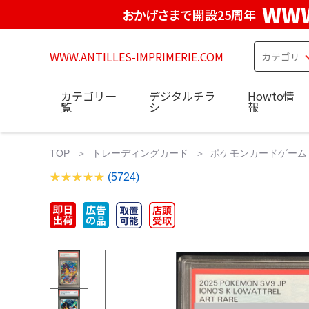
WWW
おかげさまで開設25周年
WWW.ANTILLES-IMPRIMERIE.COM
カテゴリ一
デジタルチラ
Howto情
覧
シ
報
TOP
トレーディングカード
ポケモンカードゲーム
(5724)