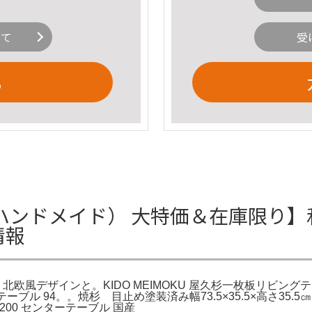
いて
受
る
ハンドメイド） 大特価＆在庫限り】
情報
欧風デザインと。KIDO MEIMOKU 屋久杉一枚板リビングテーブ
ーテーブル 94。。焼杉 目止め塗装済み幅73.5×35.5×高さ
.8200 センターテーブル 国産