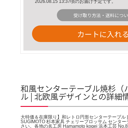
2026.08.15 13:37頃のお届け予定です。
受け取り方法・送料につ
カートに入れ
和風センターテーブル焼杉（
ル | 北欧風デザインとの詳細
大特価＆在庫限り】和レトロ円形センターテーブル | 北
SUGIMOTO 杉本家具 チェリーブロッサム センタ
さい。各地の名工房 Hamamoto kogei 浜本工芸 No