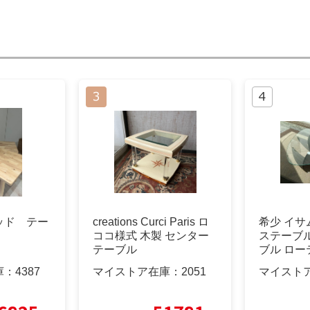
ッド テー
creations Curci Paris ロ
希少 イサ
ココ様式 木製 センター
ステーブ
テーブル
ブル ロー
庫：
4387
マイストア在庫：
2051
マイスト