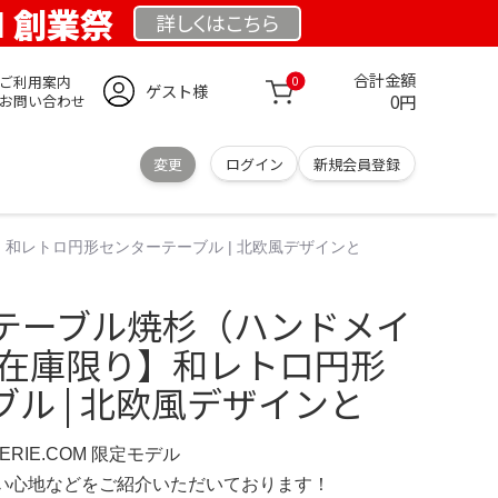
OM 創業祭
詳しくは
こちら
合計金額
ご利用案内
0
ゲスト様
0円
お問い合わせ
変更
ログイン
新規会員登録
和レトロ円形センターテーブル | 北欧風デザインと
テーブル焼杉（ハンドメイ
＆在庫限り】和レトロ円形
ル | 北欧風デザインと
IMERIE.COM 限定モデル
の使い心地などをご紹介いただいております！