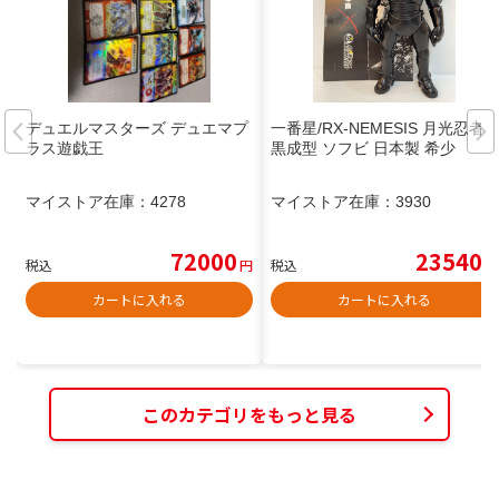
デュエルマスターズ デュエマプ
一番星/RX-NEMESIS 月光忍者
ラス遊戯王
黒成型 ソフビ 日本製 希少
マイストア在庫：
4278
マイストア在庫：
3930
72000
23540
税込
円
税込
円
カートに入れる
カートに入れる
このカテゴリをもっと見る